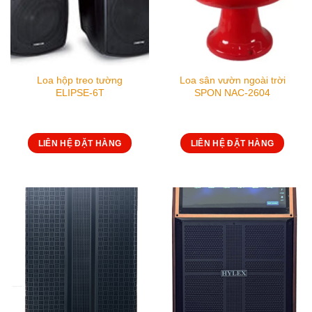
Loa hộp treo tường
Loa sân vườn ngoài trời
ELIPSE-6T
SPON NAC-2604
LIÊN HỆ ĐẶT HÀNG
LIÊN HỆ ĐẶT HÀNG