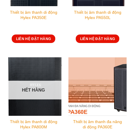
Thiết bị âm thanh di động
Thiết bị âm thanh di động
Hylex PA350E
Hylex PA550L
LIÊN HỆ ĐẶT HÀNG
LIÊN HỆ ĐẶT HÀNG
HẾT HÀNG
Thiết bị âm thanh di động
Thiết bị âm thanh đa năng
Hylex PA800M
di động PA360E