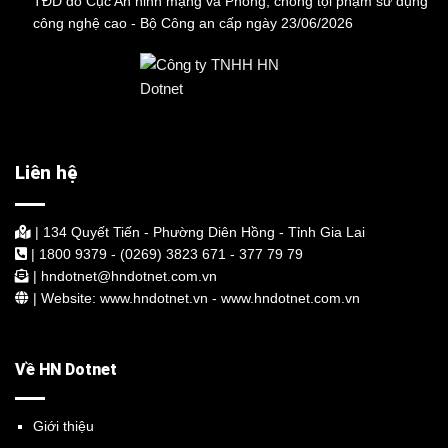
TĐD do Cục An ninh mạng và Phòng, chống tội phạm sử dụng
công nghệ cao - Bộ Công an cấp ngày 23/06/2026
Liên hệ
| 134 Quyết Tiến - Phường Diên Hồng - Tỉnh Gia Lai
| 1800 9379 - (0269) 3823 671 - 377 79 79
| hndotnet@hndotnet.com.vn
| Website: www.hndotnet.vn - www.hndotnet.com.vn
Về HN Dotnet
Giới thiệu