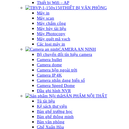
Thiết bị Wifi – AP
THIẾT BỊ VĂN PHÒNG
Máy in
Máy scan
Máy chấm công
Máy hủy tài liệu
Máy Photocopy
Máy quét mã vạch
Các loại máy in
CAMERA AN NINH
Bộ chuyển đổi tín hiệu camera
Camera bullet
Camera dome
Camera hộp ngoài trời
Camera IP 4K
Camera nhận dạng biển số
Camera Speed Dome
Đầu ghi hình NVR
SẢN PHẨM NỘI THẤT
Tủ tài liệu
Kệ sách thư viện
Bàn ghế trường học
Bàn ghế thông minh
Bàn văn phòng
Ghế Xuân Hòa