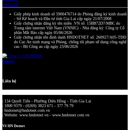
Giấy phép kinh doanh số 5900476714 do Phòng đăng ký kinh doanh
- Sở Kế hoạch và Đầu tư tỉnh Gia Lai cấp ngày 21/07/2008
Giấy chứng nhận đăng ký tên miền .VN số: 15BB72D7/MBC do
Trung tâm internet Việt Nam (VNNIC) - Nhà đăng ký: Công ty Cổ
phần Mắt Bảo cấp ngày 05/06/2026
Giấy chứng nhận tên định danh HNDOTNET số: 260927/A05-TĐD
do Cục An ninh mạng và Phòng, chống tội phạm sử dụng công nghệ
cao - Bộ Công an cấp ngày 23/06/2026
Liên hệ
| 134 Quyết Tiến - Phường Diên Hồng - Tỉnh Gia Lai
| 1800 9379 - (0269) 3823 671 - 377 79 79
| hndotnet@hndotnet.com.vn
| Website: www.hndotnet.vn - www.hndotnet.com.vn
Về HN Dotnet