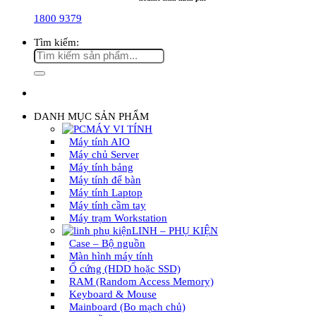
1800 9379
Tìm kiếm:
DANH MỤC SẢN PHẨM
MÁY VI TÍNH
Máy tính AIO
Máy chủ Server
Máy tính bảng
Máy tính để bàn
Máy tính Laptop
Máy tính cầm tay
Máy trạm Workstation
LINH – PHỤ KIỆN
Case – Bộ nguồn
Màn hình máy tính
Ổ cứng (HDD hoặc SSD)
RAM (Random Access Memory)
Keyboard & Mouse
Mainboard (Bo mạch chủ)