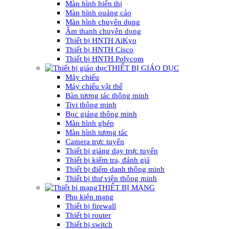
Màn hình hiển thị
Màn hình quảng cáo
Màn hình chuyên dụng
Âm thanh chuyên dụng
Thiết bị HNTH AiKyo
Thiết bị HNTH Cisco
Thiết bị HNTH Polycom
THIẾT BỊ GIÁO DỤC
Máy chiếu
Máy chiếu vật thể
Bàn tương tác thông minh
Tivi thông minh
Bục giảng thông minh
Màn hình ghép
Màn hình tương tác
Camera trực tuyến
Thiết bị giảng dạy trực tuyến
Thiết bị kiểm tra, đánh giá
Thiết bị điểm danh thông minh
Thiết bị thư viện thông minh
THIẾT BỊ MẠNG
Phụ kiện mạng
Thiết bị firewall
Thiết bị router
Thiết bị switch