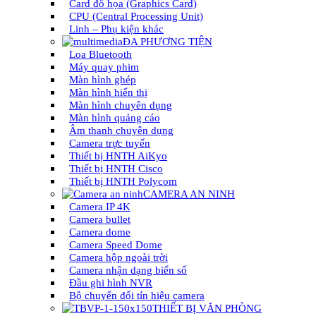
Card đồ họa (Graphics Card)
CPU (Central Processing Unit)
Linh – Phụ kiện khác
ĐA PHƯƠNG TIỆN
Loa Bluetooth
Máy quay phim
Màn hình ghép
Màn hình hiển thị
Màn hình chuyên dụng
Màn hình quảng cáo
Âm thanh chuyên dụng
Camera trực tuyến
Thiết bị HNTH AiKyo
Thiết bị HNTH Cisco
Thiết bị HNTH Polycom
CAMERA AN NINH
Camera IP 4K
Camera bullet
Camera dome
Camera Speed Dome
Camera hộp ngoài trời
Camera nhận dạng biển số
Đầu ghi hình NVR
Bộ chuyển đổi tín hiệu camera
THIẾT BỊ VĂN PHÒNG