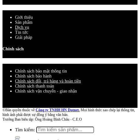
Giới thiệu
Sản phẩm
Dịch vụ
Tin tức
Giải pháp
Chính sách
Chính sách bảo mật thông tin
Chính sách bảo hành
Chính sách đổi, trả hàng và hoàn tiền
Chính sách thanh toán
Chính sách vận chuyển - giao nhận
©Bản quyền thuộc về
Công ty TNHH HN Dotnet.
Mọi hình thức sao chép lại thông tin,
hình ảnh phải được sự đồng ý bằng văn bản.
Trưởng Ban biên tập: Ông Hoàng Bình Châu - C.E.O
Tìm kiếm: