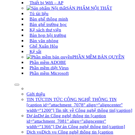
Thiết bị Wifi – AP
SẢN PHẨM NỘI THẤT
Tủ tài liệu
Bàn ghế thông minh
Bàn ghế trường học
Kệ sách thư viện
Bàn họp hội trường
Bàn văn phòng
Ghế Xuân Hòa
Kệ sắt
PHẦN MỀM BẢN QUYỀN
Phần mềm ADOBE
Phần mềm diệt Virus
Phần mềm Microsoft
Giới thiệu
TIN TỨC
TIN TỨC CÔNG NGHỆ THÔNG TIN
[caption id="attachment_7078" align="aligncenter"
width="1200"] Tin tức về Công nghệ thông tin[/caption]
Dự án
Dự án Công nghệ thông tin [caption
id="attachment_7081" align="aligncenter"
width="1366"] Dự án Công nghệ thông tin[/caption]
Dịch vụ
Dịch vụ Công nghệ thông tin [caption