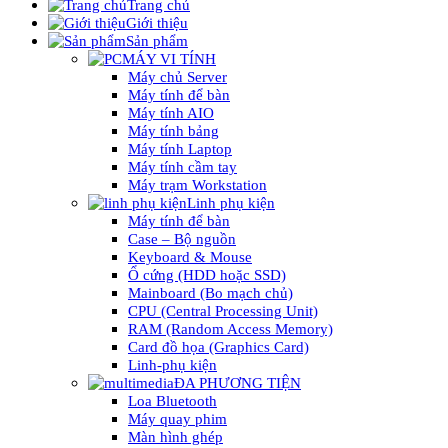
Trang chủ
Giới thiệu
Sản phẩm
MÁY VI TÍNH
Máy chủ Server
Máy tính để bàn
Máy tính AIO
Máy tính bảng
Máy tính Laptop
Máy tính cầm tay
Máy trạm Workstation
Linh phụ kiện
Máy tính để bàn
Case – Bộ nguồn
Keyboard & Mouse
Ổ cứng (HDD hoặc SSD)
Mainboard (Bo mạch chủ)
CPU (Central Processing Unit)
RAM (Random Access Memory)
Card đồ họa (Graphics Card)
Linh-phụ kiện
ĐA PHƯƠNG TIỆN
Loa Bluetooth
Máy quay phim
Màn hình ghép