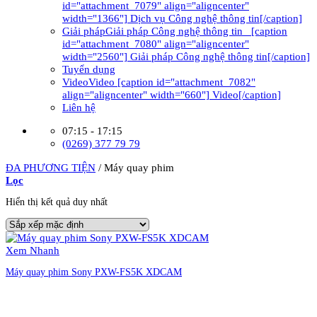
id="attachment_7079" align="aligncenter"
width="1366"] Dịch vụ Công nghệ thông tin[/caption]
Giải pháp
Giải pháp Công nghệ thông tin [caption
id="attachment_7080" align="aligncenter"
width="2560"] Giải pháp Công nghệ thông tin[/caption]
Tuyển dụng
Video
Video [caption id="attachment_7082"
align="aligncenter" width="660"] Video[/caption]
Liên hệ
07:15 - 17:15
(0269) 377 79 79
ĐA PHƯƠNG TIỆN
/
Máy quay phim
Lọc
Hiển thị kết quả duy nhất
Xem Nhanh
Máy quay phim Sony PXW-FS5K XDCAM