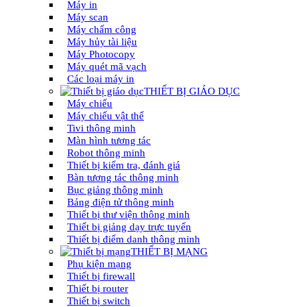
Máy in
Máy scan
Máy chấm công
Máy hủy tài liệu
Máy Photocopy
Máy quét mã vạch
Các loại máy in
THIẾT BỊ GIÁO DỤC
Máy chiếu
Máy chiếu vật thể
Tivi thông minh
Màn hình tương tác
Robot thông minh
Thiết bị kiểm tra, đánh giá
Bàn tương tác thông minh
Bục giảng thông minh
Bảng điện tử thông minh
Thiết bị thư viện thông minh
Thiết bị giảng dạy trực tuyến
Thiết bị điểm danh thông minh
THIẾT BỊ MẠNG
Phụ kiện mạng
Thiết bị firewall
Thiết bị router
Thiết bị switch