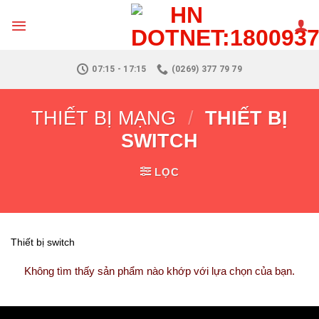
Skip
to
content
07:15 - 17:15
(0269) 377 79 79
THIẾT BỊ MẠNG
/
THIẾT BỊ
SWITCH
LỌC
Thiết bị switch
Không tìm thấy sản phẩm nào khớp với lựa chọn của bạn.