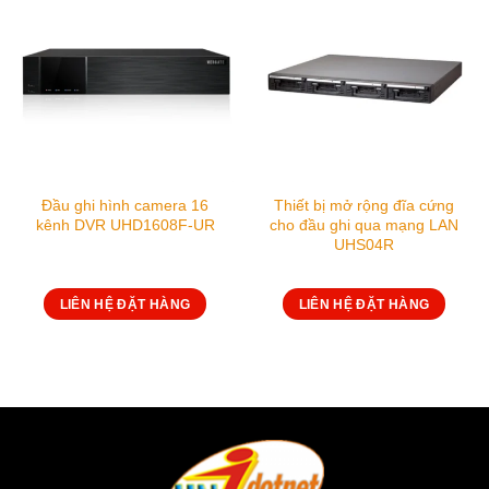
Đầu ghi hình camera 16
Thiết bị mở rộng đĩa cứng
kênh DVR UHD1608F-UR
cho đầu ghi qua mạng LAN
UHS04R
LIÊN HỆ ĐẶT HÀNG
LIÊN HỆ ĐẶT HÀNG