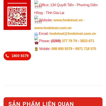
Office: 134 Quyết Tiến - Phường Diên
Hồng - Tỉnh Gia Lai
Website:
www.hndotnet.vn
-
www.hndotnet.com.vn
Email:
hndotnet@hndotnet.com.vn
Phone:
(0269)
377 79 79
-
3823 671
Mobile:
088 800 9379
-
0971 718 575
1800 9379
SẢN PHẨM LIÊN QUAN